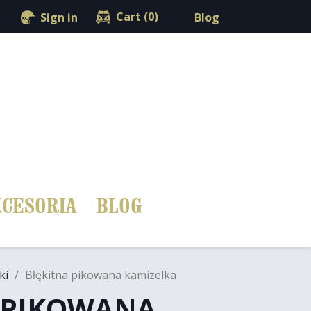
shopping_cart

Cart
(0)
Blog
Sign in
CESORIA
BLOG
ki
Błękitna pikowana kamizelka
 PIKOWANA