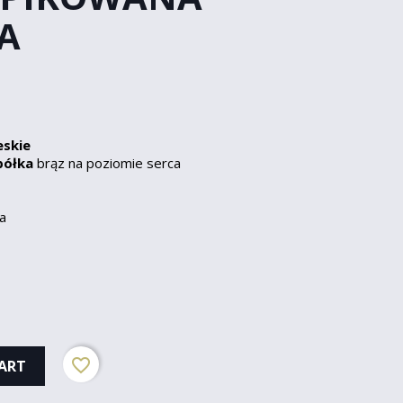
A
eskie
półka
brąz na poziomie serca
a
favorite_border
ART