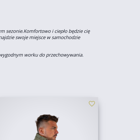
ym sezonie.Komfortowo i ciepło będzie cię
znajdzie swoje miejsce w samochodzie
o wygodnym worku do przechowywania.
favorite_border