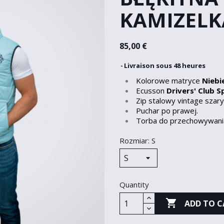
KAMIZELK
85,00 €
Livraison sous 48 heures
Kolorowe matryce
Niebi
Ecusson
Drivers' Club S
Zip stalowy vintage szary
Puchar po prawej.
Torba do przechowywani
Rozmiar: S
Quantity

ADD TO C