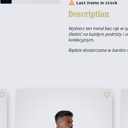

Last items in stock
Description
Wybierz ten trend bez rąk w t
śledzić na każdym podróży i 
kolekcyjnym.
Będzie dostarczana w bardz
orite_border
favorite_border