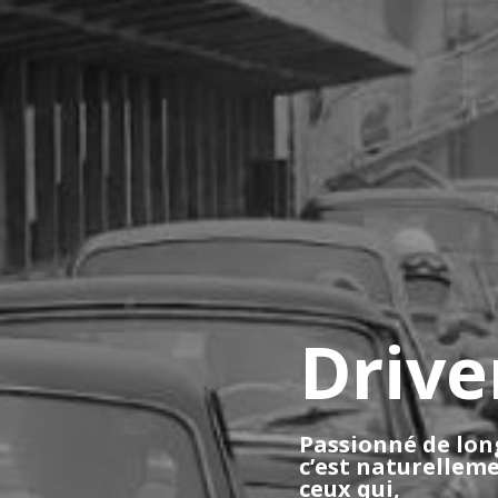
Drive
Passionné de long
c’est naturelleme
ceux qui,