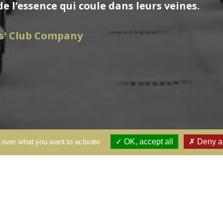
 l’essence qui coule dans leurs veines.
s' Club Company
 over what you want to activate
OK, accept all
Deny al