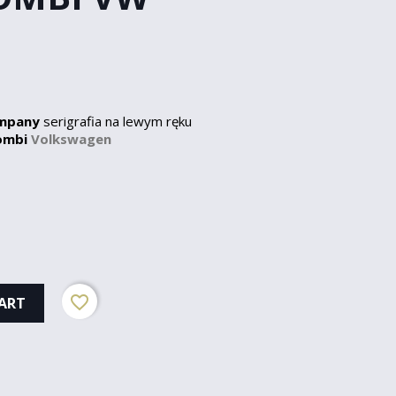
ompany
serigrafia na lewym ręku
ombi
Volkswagen
favorite_border
ART