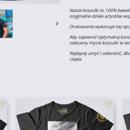
Nasze koszulki to 100% baweł
oryginalne dzieła artystów ws

Drukowanie wykonuje się ręczn
Aby zapewnić optymalną konse
zalecamy mycie koszulki w tem
Najlepiej umyć i odwrócić, db
ciepła.
orite_border
favorite_border