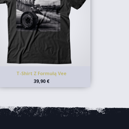
T-Shirt Z Formułą Vee
39,90 €