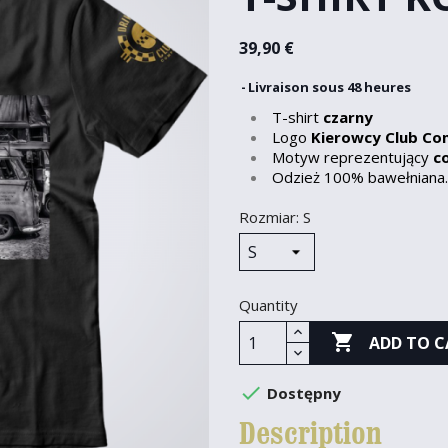
39,90 €
Livraison sous 48 heures
T-shirt
czarny
Logo
Kierowcy Club C
Motyw reprezentujący
c
Odzież 100% bawełniana.
Rozmiar: S
Quantity

ADD TO C

Dostępny
Description