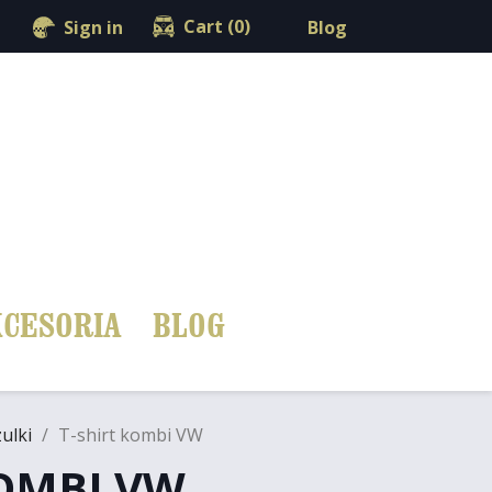
shopping_cart

Cart
(0)
Blog
Sign in
CESORIA
BLOG
ulki
T-shirt kombi VW
KOMBI VW