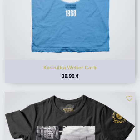
Koszulka Weber Carb
39,90 €
favorite_border