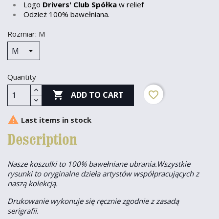
Logo
Drivers' Club Spółka
w relief
Odzież 100% bawełniana.
Rozmiar: M
Quantity

favorite_border
ADD TO CART

Last items in stock
Description
Nasze koszulki to 100% bawełniane ubrania.Wszystkie
rysunki to oryginalne dzieła artystów współpracujących z
naszą kolekcją.
Drukowanie wykonuje się ręcznie zgodnie z zasadą
serigrafii.