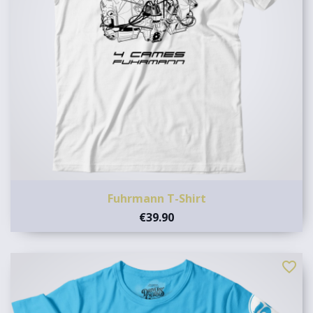
Fuhrmann T-Shirt
€39.90
favorite_border