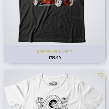
Bonneville T-Shirt
€39.90
favorite_border