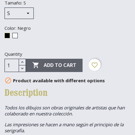
Tamaño: S
Color: Negro
Negro
Blanco,
Blanca
Quantity

favorite_border
ADD TO CART

Product available with different options
Description
Todos los dibujos son obras originales de artistas que han
colaborado en nuestra colección.
Las impresiones se hacen a mano según el principio de la
serigrafía.