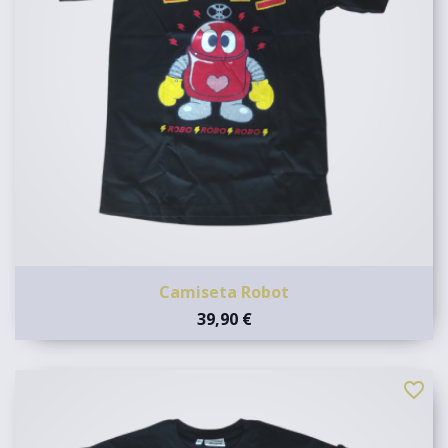
Camiseta Robot
39,90 €
favorite_border