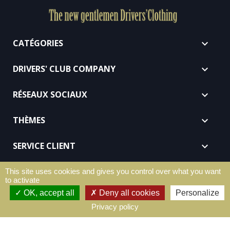
CATÉGORIES

DRIVERS' CLUB COMPANY

RÉSEAUX SOCIAUX

THÈMES

SERVICE CLIENT

REVENDEURS

This site uses cookies and gives you control over what you want
to activate
OK, accept all
Deny all cookies
Personalize
Sitio protegido por reCAPTCHA.
Privacidad
-
Términos
Privacy policy
© 2026 - e-declic