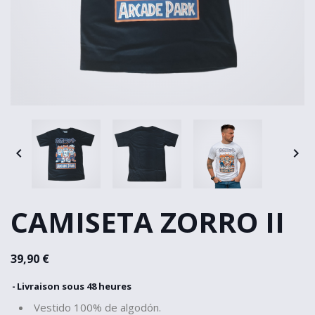


CAMISETA ZORRO II
39,90 €
Livraison sous 48 heures
Vestido 100% de algodón.