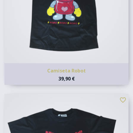
Camiseta Robot
39,90 €
favorite_border