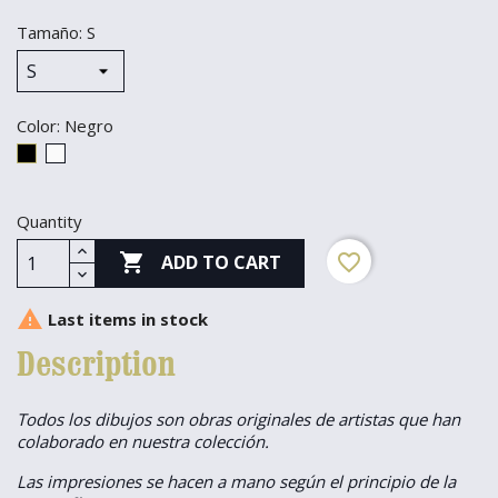
Tamaño: S
Color: Negro
Negro
Blanco,
Blanca
Quantity

favorite_border
ADD TO CART

Last items in stock
Description
Todos los dibujos son obras originales de artistas que han
colaborado en nuestra colección.
Las impresiones se hacen a mano según el principio de la