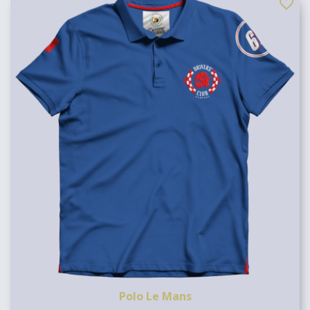
favorite_border
Polo Le Mans