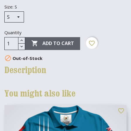
Size: S
Quantity

favorite_border
ADD TO CART

Out-of-Stock
Description
You might also like
favorite_border