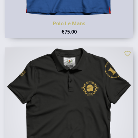
Polo Le Mans
€75.00
favorite_border