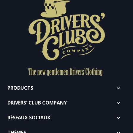
PRODUCTS

DRIVERS' CLUB COMPANY

RÉSEAUX SOCIAUX

THÈMES
