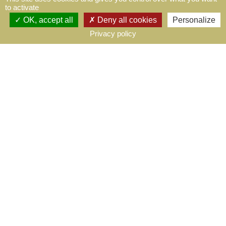
to activate
Vous pouvez vous désinscrire à tout moment. Vous trouverez pour
OK, accept all
Deny all cookies
Personalize
cela nos informations de contact dans les conditions d'utilisation du
Privacy policy
site.