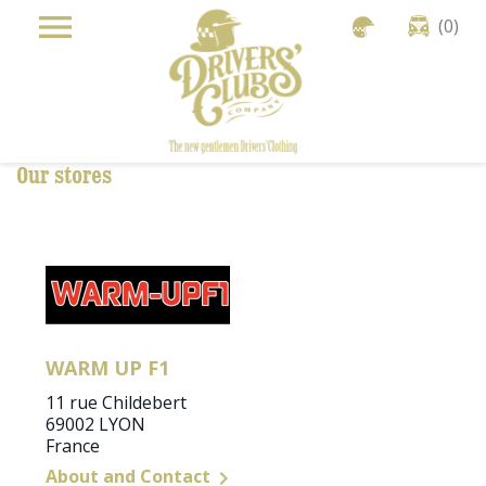
Cookies management panel

shopping_cart

(0)
Our stores
WARM UP F1
11 rue Childebert
69002 LYON
France
About and Contact
