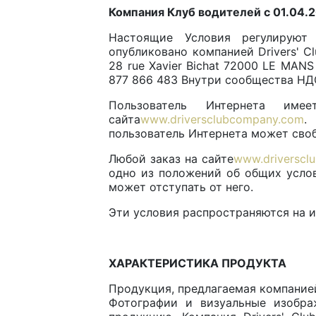
Компания Клуб водителей с 01.04.
Настоящие Условия регулируют 
опубликовано компанией Drivers' C
28 rue Xavier Bichat 72000 LE MA
877 866 483 Внутри сообщества НДС
Пользователь Интернета им
сайта
www.driversclubcompany.com
.
пользователь Интернета может своб
Любой заказ на сайте
www.driverscl
одно из положений об общих услов
может отступать от него.
Эти условия распространяются на и
ХАРАКТЕРИСТИКА ПРОДУКТА
Продукция, предлагаемая компанией 
Фотографии и визуальные изобра