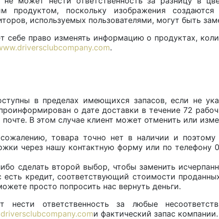
ub не может нести ответственность за разницу в цв
м продуктом, поскольку изображения создаются 
иторов, используемых пользователями, могут быть зам
ет себе право изменять информацию о продуктах, коли
www.driversclubcompany.com
.
оступны в пределах имеющихся запасов, если не ука
проинформирован о дате доставки в течение 72 рабоч
 почте. В этом случае клиент может отменить или изме
к сожалению, товара точно нет в наличии и поэтом
жки через нашу контактную форму или по телефону 06 
 либо сделать второй выбор, чтобы заменить исчерпан
ас есть кредит, соответствующий стоимости проданных
можете просто попросить нас вернуть деньги.
ет нести ответственность за любые несоответст
driversclubcompany.com
и фактический запас компании.