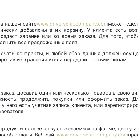
на нашем сайте
www.driversclubcompany.com
может сдел
тически добавлены в их корзину. У клиента есть во
создаст заранее или во время заказа. Для того, что
олнить все предложенные поля.
ючать контракты, и любой сбор данных должен осуще
против их хранения и/или передачи третьим лицам.
заказ, добавив один или несколько товаров в свою в
жность продолжить покупки или оформить заказ. Д
и у него есть учетная запись клиента, или зарегистр
ьзователя.
 продукты соответствуют желаемым по форме, цвету и 
особ оплаты. Веб-сайт
www.driversclubcompany.com
пре