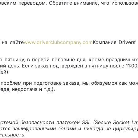
ковским переводом. Обратите внимание, что использо
 на сайте
www.driverclubcompany.com
Компания Drivers'
о пятницу, в первой половине дня, кроме праздничных
ий день. Если заказ подтвержден в пятницу после 11:0
ей).
 проблем при подготовке заказа, мы обязуемся как мож
де, недостача и т.д.).
истемой безопасности платежей SSL (Secure Socket Lay
ются зашифрованными зонами и никогда не циркулир
иальность.