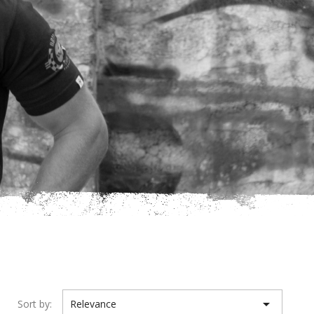

Sort by:
Relevance