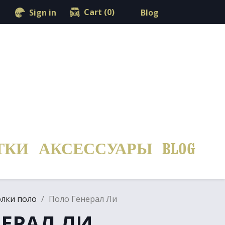
shopping_cart

Cart
(0)
Blog
Sign in
ТКИ
АКСЕССУАРЫ
BLOG
олки поло
Поло Генерал Ли
НЕРАЛ ЛИ