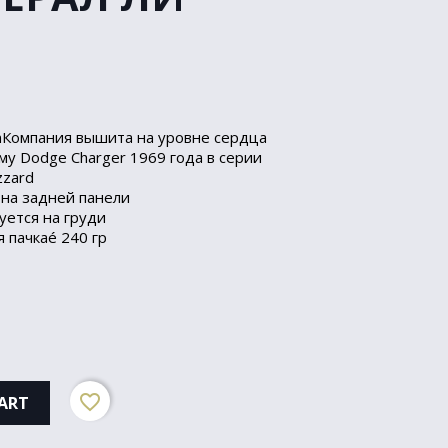
nКомпания вышита на уровне сердца
у Dodge Charger 1969 года в серии
zzard
на задней панели
уется на груди
 пачкаé 240 гр
favorite_border
ART