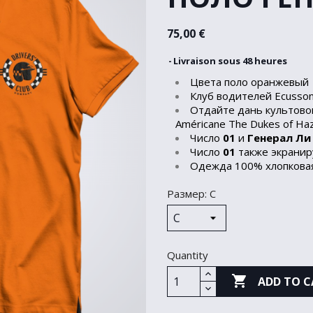
75,00 €
Livraison sous 48 heures
Цвета поло оранжевый
Клуб водителей Ecusso
Отдайте дань культовом
Américane The Dukes of Ha
Число
01
и
Генерал Ли
Число
01
также экранир
Одежда 100% хлопковая
Размер: С
Quantity

ADD TO C