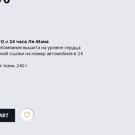
TO
и
24 часа Ле-Мана
nКомпания вышита на уровне сердца
ной ссылки на номер автомобиля в 24
 ткань 240 г
favorite_border
ART