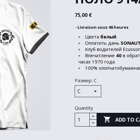
75,00 €
Livraison sous 48 heures
Цвета
белый
Оплатить дань
SONAU
Клуб водителей Ecusso
Впечатление
40
в обрат
часах 1970 года
100% хлопчатобумажная
Размер: С
Quantity

ADD TO C