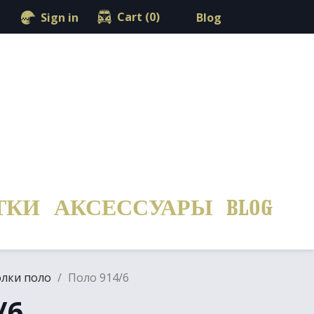
shopping_cart

Cart
(0)
Blog
Sign in
ТКИ
АКСЕССУАРЫ
BLOG
олки поло
Поло 914/6
/6