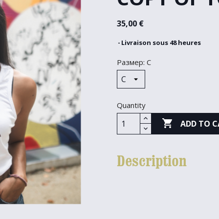
35,00 €
Livraison sous 48 heures
Размер: С
Quantity

ADD TO C
Description