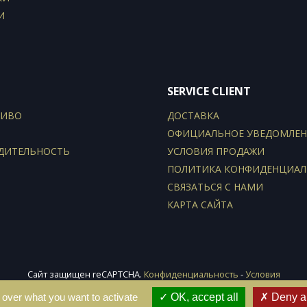
И
SERVICE CLIENT
ЛИВО
ДОСТАВКА
ОФИЦИАЛЬНОЕ УВЕДОМЛЕН
ДИТЕЛЬНОСТЬ
УСЛОВИЯ ПРОДАЖИ
ПОЛИТИКА КОНФИДЕНЦИА
СВЯЗАТЬСЯ С НАМИ
КАРТА САЙТА
Сайт защищен reCAPTCHA.
Конфиденциальность
-
Условия
© 2026 - e-declic
 over what you want to activate
OK, accept all
Deny al