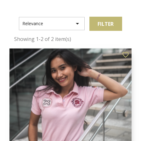

FILTER
Relevance
Showing 1-2 of 2 item(s)
favorite_border