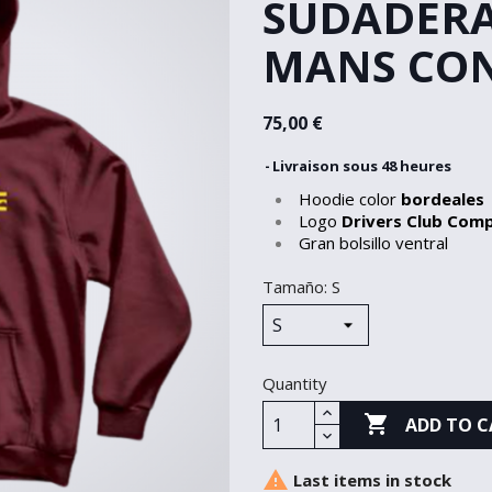
SUDADERA
MANS CO
75,00 €
Livraison sous 48 heures
Hoodie color
bordeales
Logo
Drivers Club Com
Gran bolsillo ventral
Tamaño: S
Quantity

ADD TO C

Last items in stock