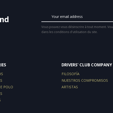
and
Vous pouvez vous désinscrire à tout moment. Vous
dans les conditions d'utilisation du site.
IES
DRIVERS' CLUB COMPANY
OS
FILOSOFÍA
S
NUESTROS COMPROMISOS
DE POLO
ARTISTAS
S
S