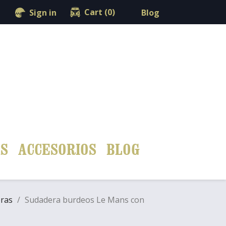
shopping_cart

Cart
(0)
Blog
Sign in
S
ACCESORIOS
BLOG
ras
Sudadera burdeos Le Mans con