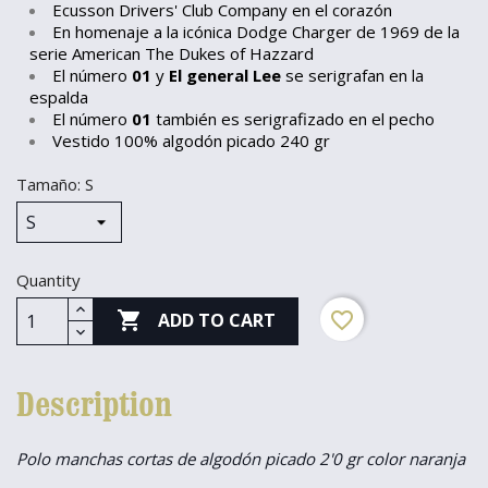
Ecusson Drivers' Club Company en el corazón
En homenaje a la icónica Dodge Charger de 1969 de la
serie American The Dukes of Hazzard
El número
01
y
El general Lee
se serigrafan en la
espalda
El número
01
también es serigrafizado en el pecho
Vestido 100% algodón picado 240 gr
Tamaño: S
Quantity

favorite_border
ADD TO CART
Description
Polo manchas cortas de algodón picado 2'0 gr color naranja