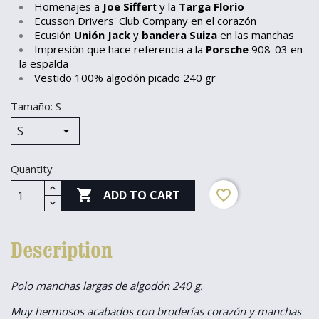
Homenajes a
Joe Siffer
t y la
Targa Florio
Ecusson Drivers' Club Company en el corazón
Ecusión
Unión Jack
y
bandera Suiza
en las manchas
Impresión que hace referencia a la
Porsche
908-03 en
la espalda
Vestido 100% algodón picado 240 gr
Tamaño: S
Quantity

favorite_border
ADD TO CART
Description
Polo manchas largas de algodón 240 g.
Muy hermosos acabados con broderías corazón y manchas