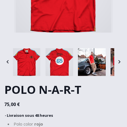


POLO N-A-R-T
75,00 €
Livraison sous 48 heures
Polo color
rojo