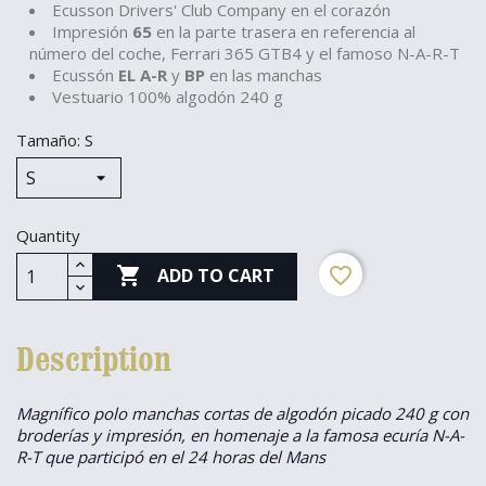
Ecusson Drivers' Club Company en el corazón
Impresión
65
en la parte trasera en referencia al
número del coche, Ferrari 365 GTB4 y el famoso N-A-R-T
Ecussón
EL A-R
y
BP
en las manchas
Vestuario 100% algodón 240 g
Tamaño: S
Quantity

favorite_border
ADD TO CART
Description
Magnífico polo manchas cortas de algodón picado 240 g con
broderías y impresión, en homenaje a la famosa ecuría N-A-
R-T que participó en el 24 horas del Mans