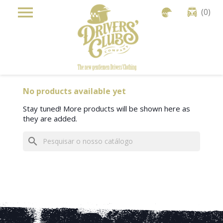
Cookies management panel

shopping_cart

(0)
No products available yet
Stay tuned! More products will be shown here as
they are added.
search