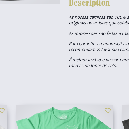
Description
As nossas camisas são 100% 
originais de artistas que col
As impressões são feitas à mão
Para garantir a manutenção id
recomendamos lavar sua camis
É melhor lavá-lo e passar para
marcas da fonte de calor.
orite_border
favorite_border