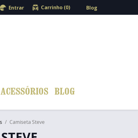
shopping_cart

Carrinho
(0)
Blog
Entrar
ACESSÓRIOS
BLOG
s
Camiseta Steve
 STEVE