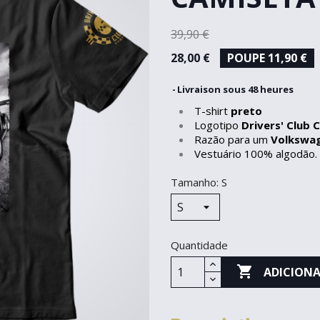
39,90 €
28,00 €
POUPE 11,90 €
Livraison sous 48 heures
T-shirt
preto
Logotipo
Drivers' Club
Razão para um
Volkswag
Vestuário 100% algodão.
Tamanho: S
Quantidade

ADICIONA