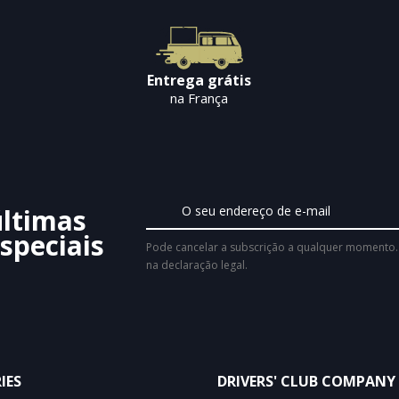
Entrega grátis
na França
últimas
speciais
Pode cancelar a subscrição a qualquer momento. 
na declaração legal.
IES
DRIVERS' CLUB COMPANY