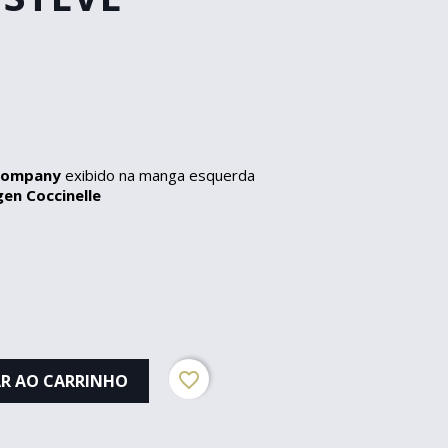
 Company
exibido na manga esquerda
en Coccinelle
favorite_border
R AO CARRINHO