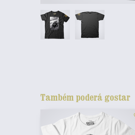
Também poderá gostar
fav