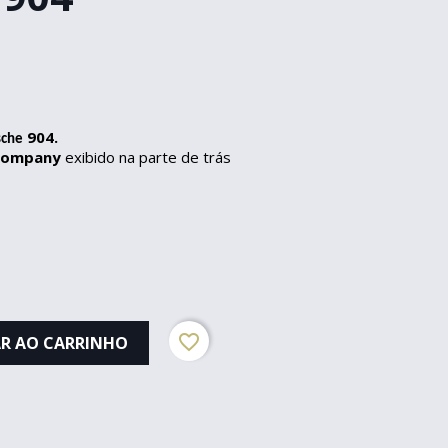
904.
sche
 Company
exibido na parte de trás
favorite_border
R AO CARRINHO