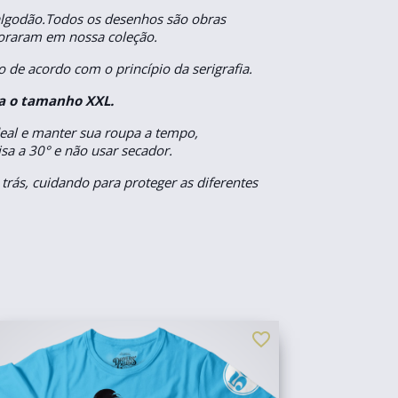
algodão.Todos os desenhos são obras
aboraram em nossa coleção.
 de acordo com o princípio da serigrafia.
ra o tamanho XXL.
eal e manter sua roupa a tempo,
a a 30° e não usar secador.
 trás, cuidando para proteger as diferentes
favorite_border