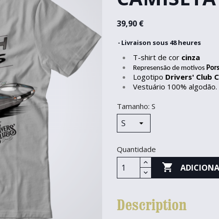
39,90 €
Livraison sous 48 heures
T-shirt de cor
cinza
Represensão de motivos
Por
Logotipo
Drivers' Club
Vestuário 100% algodão.
Tamanho: S
Quantidade

ADICIONA
Description