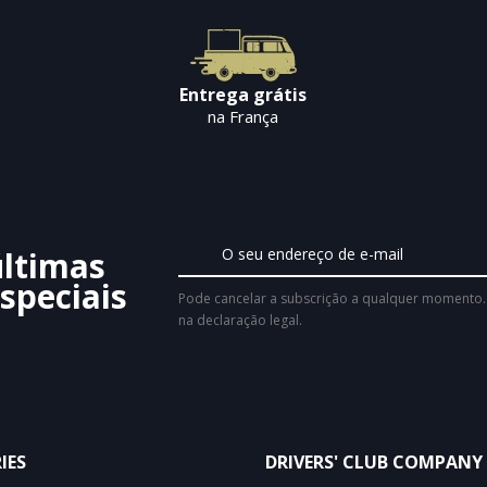
Entrega grátis
na França
últimas
speciais
Pode cancelar a subscrição a qualquer momento. 
na declaração legal.
IES
DRIVERS' CLUB COMPANY