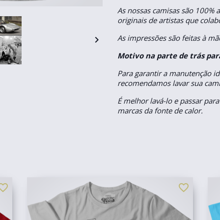
As nossas camisas são 100% 
originais de artistas que col
As impressões são feitas à mão

Motivo na parte de trás pa
Para garantir a manutenção id
recomendamos lavar sua camis
É melhor lavá-lo e passar para
marcas da fonte de calor.
orite_border
favorite_border