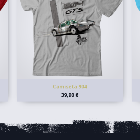
Camiseta 904
39,90 €