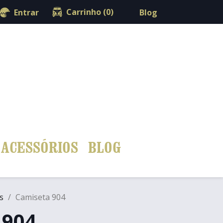
shopping_cart

Carrinho
(0)
Blog
Entrar
ACESSÓRIOS
BLOG
s
Camiseta 904
 904