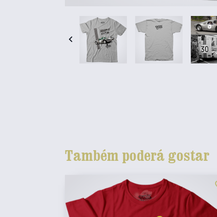

Também poderá gostar
fav