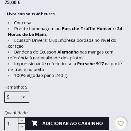
75,00 €
Livraison sous 48 heures
Cor rosa
Preste homenagem ao
Porsche Truffle Hunter
e
24
Horas de Le Mans
Ecusson Drivers' ClubEmpresa bordada no nível do
coração
Bandeira de Ecusson
Alemanha
nas mangas com
referência à nacionalidade dos pilotos
Impressionante referindo-se a
Porsche 917
na parte
de trás e no peito
100% algodão pano 240 g
Tamanho: S
Quantidade

favorite_border
ADICIONAR AO CARRINHO