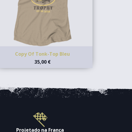
Copy Of Tonk-Top Bleu
35,00 €
Projetado na França