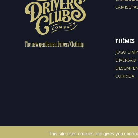
CAMISETA
THÈMES
JOGO LIM
DIVERSÃO
DESEMPE
CORRIDA
This site uses cookies and gives you control