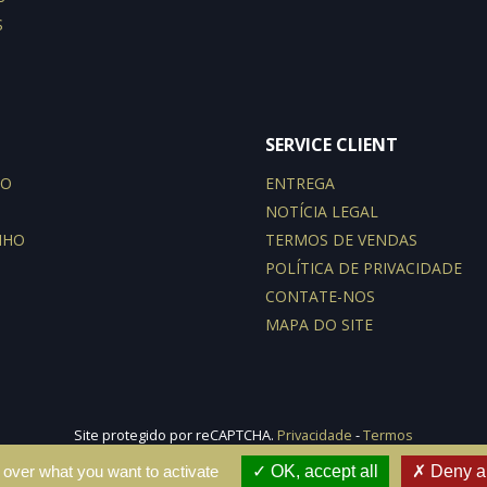
S
SERVICE CLIENT
PO
ENTREGA
NOTÍCIA LEGAL
NHO
TERMOS DE VENDAS
POLÍTICA DE PRIVACIDADE
CONTATE-NOS
MAPA DO SITE
Site protegido por reCAPTCHA.
Privacidade
-
Termos
© 2026 - e-declic
 over what you want to activate
OK, accept all
Deny al