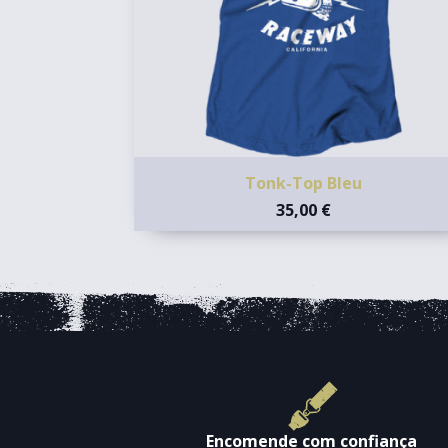
Tonk-Top Bleu
35,00 €
Encomende com confiança