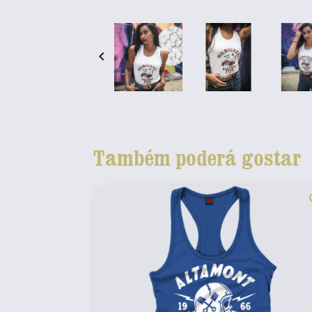

Também poderá gostar
fav