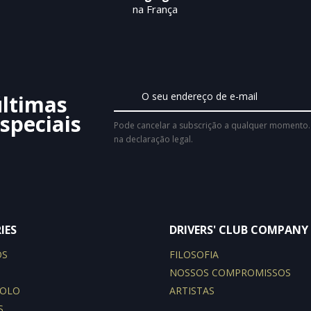
na França
últimas
speciais
Pode cancelar a subscrição a qualquer momento. 
na declaração legal.
IES
DRIVERS' CLUB COMPANY
OS
FILOSOFIA
NOSSOS COMPROMISSOS
POLO
ARTISTAS
S