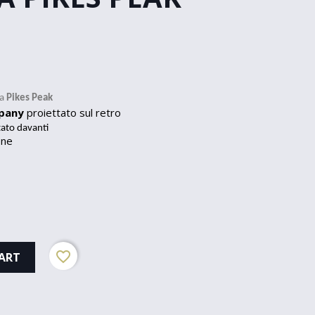
ra
Pikes Peak
mpany
proiettato sul retro
ato davanti
one
favorite_border
ART