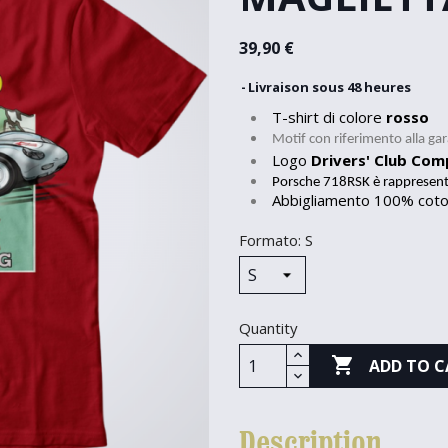
39,90 €
Livraison sous 48 heures
T-shirt di colore
rosso
Motif con riferimento alla ga
Logo
Drivers' Club Co
Porsche 718RSK è rappresent
Abbigliamento 100% cot
Formato: S
Quantity

ADD TO C
Description