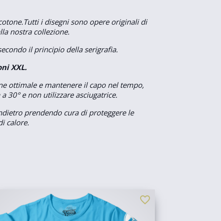
tone.Tutti i disegni sono opere originali di
lla nostra collezione.
condo il principio della serigrafia.
oni XXL.
e ottimale e mantenere il capo nel tempo,
a a 30° e non utilizzare asciugatrice.
l'indietro prendendo cura di proteggere le
i calore.
favorite_border