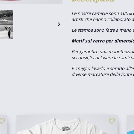
Le nostre camicie sono 100% co
artisti che hanno collaborato a

Le stampe sono fatte a mano se
Motif sul retro per dimensi
Per garantire una manutenzion
si consiglia di lavare la camici
E 'meglio lavarlo e stirarlo al
diverse marcature della fonte d
orite_border
favorite_border