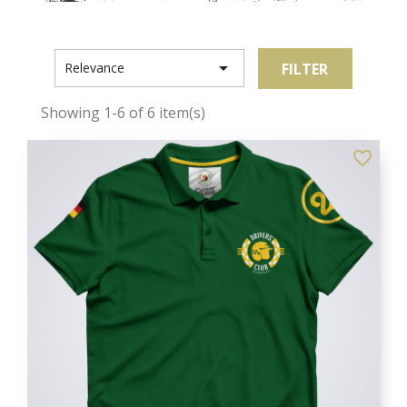

FILTER
Relevance
Showing 1-6 of 6 item(s)
favorite_border