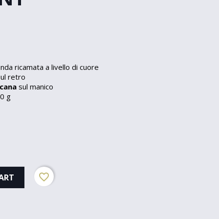
da ricamata a livello di cuore
ul retro
icana
sul manico
0 g
favorite_border
ART