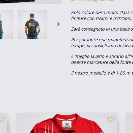
Polo colore nero molto classic
finiture con ricami e iscrizio

Sarà consegnato in una bella s
Per garantire una manutenzion
tempo, vi consigliamo di lavare
E 'meglio lavarlo e stirarlo al
diverse marcature della fonte d
Il nostro modello è di 1,80 m 
orite_border
favorite_border