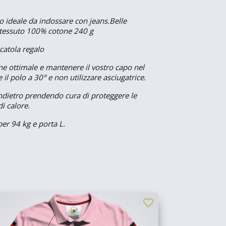
o ideale da indossare con jeans.Belle
ni.tessuto 100% cotone 240 g
catola regalo
e ottimale e mantenere il vostro capo nel
 il polo a 30° e non utilizzare asciugatrice.
l'indietro prendendo cura di proteggere le
i calore.
per 94 kg e porta L.
favorite_border