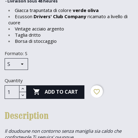
Livraison sous 48 heures
Giacca trapuntata di colore
verde oliva
Ecusson
Drivers' Club Company
ricamato a livello di
cuore
Vintage acciaio argento
Taglia dritto
Borsa di stoccaggio
Formato: S
Quantity

favorite_border
ADD TO CART
Description
Il doudoune non contorno senza maniglia sia caldo che
confortevole.Ti seguira' ovunque.