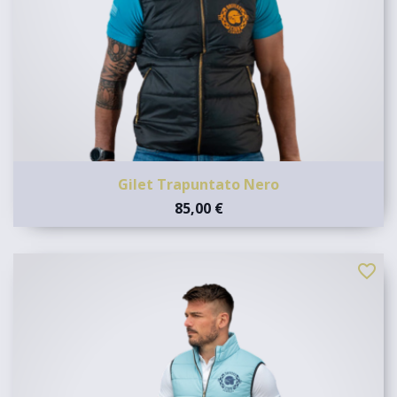
Gilet Trapuntato Nero
85,00 €
favorite_border