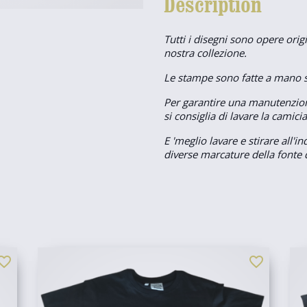
Description
Tutti i disegni sono opere origi
nostra collezione.
Le stampe sono fatte a mano se
Per garantire una manutenzion
si consiglia di lavare la camici
E 'meglio lavare e stirare all'
diverse marcature della fonte d
orite_border
favorite_border