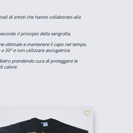
nali di artisti che hanno collaborato alla
condo il principio della serigrafia.
e ottimale e mantenere il capo nel tempo,
a a 30° e non utilizzare asciugatrice.
indietro prendendo cura di proteggere le
i calore.
favorite_border