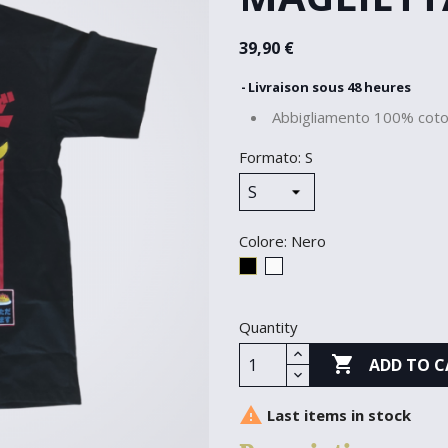
39,90 €
Livraison sous 48 heures
Abbigliamento 100% coto
Formato: S
Colore: Nero
Nero
Bianco
Quantity

ADD TO C

Last items in stock