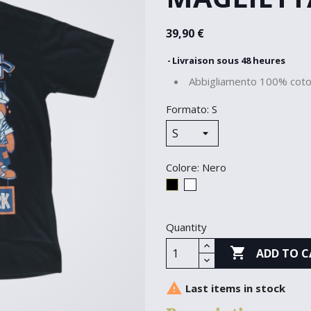
39,90 €
Livraison sous 48 heures
Abbigliamento 100% coto
Formato: S
Colore: Nero
Nero
Bianco
Quantity

ADD TO C

Last items in stock