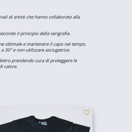
nali di artisti che hanno collaborato alla
condo il principio della serigrafia.
e ottimale e mantenere il capo nel tempo,
a a 30° e non utilizzare asciugatrice.
indietro prendendo cura di proteggere le
i calore.
favorite_border