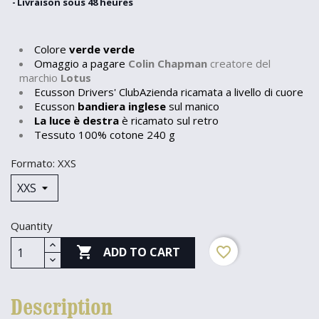
Livraison sous 48 heures
Colore
verde verde
Omaggio a pagare
Colin Chapman
creatore del
marchio
Lotus
Ecusson Drivers' ClubAzienda ricamata a livello di cuore
Ecusson
bandiera inglese
sul manico
La luce è destra
è ricamato sul retro
Tessuto 100% cotone 240 g
Formato: XXS
Quantity

favorite_border
ADD TO CART
Description