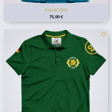
Polo917020
75,00 €
favorite_border