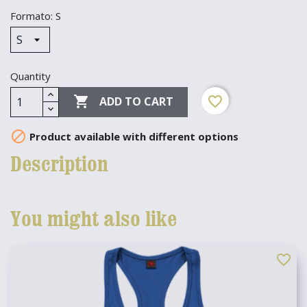
Formato: S
Quantity

favorite_border
ADD TO CART

Product available with different options
Description
You might also like
favorite_border