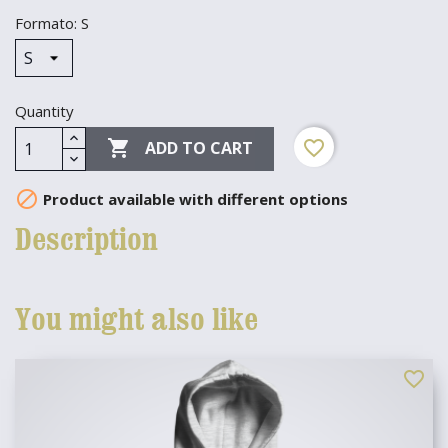
Formato: S
Quantity

favorite_border
ADD TO CART

Product available with different options
Description
You might also like
favorite_border