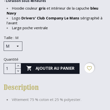
Livraison sous 48 heures
Hoodie couleur
gris
et intérieur de la capuche
bleu
Navy
Logo
Drivers' Club Company Le Mans
sérigraphié à
l'avant
Large poche ventrale
Taille : M
Quantité

favorite_border
AJOUTER AU PANIER
Description
Vêtement 75 % coton et 25 % polyester.