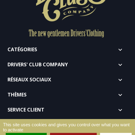
CATÉGORIES

DRIVERS' CLUB COMPANY

RÉSEAUX SOCIAUX

THÈMES

SERVICE CLIENT

REVENDEURS

This site uses cookies and gives you control over what you want
to activate