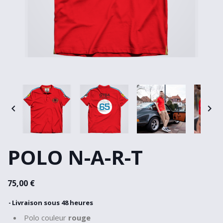


POLO N-A-R-T
75,00 €
Livraison sous 48 heures
Polo couleur
rouge