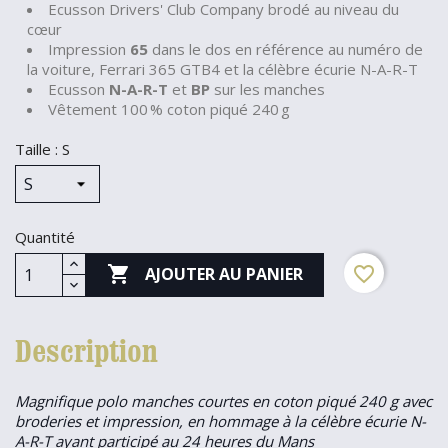
Ecusson Drivers' Club Company brodé au niveau du
cœur
Impression
65
dans le dos en référence au numéro de
la voiture, Ferrari 365 GTB4 et la célèbre écurie N-A-R-T
Ecusson
N-A-R-T
et
BP
sur les manches
Vêtement 100 % coton piqué 240 g
Taille : S
Quantité

favorite_border
AJOUTER AU PANIER
Description
Magnifique polo manches courtes en coton piqué 240 g avec
broderies et impression, en hommage à la célèbre écurie N-
A-R-T ayant participé au 24 heures du Mans