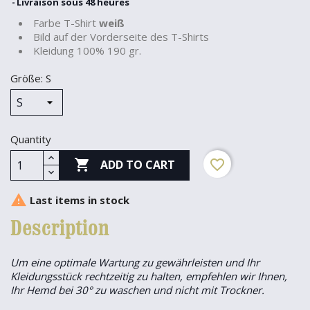
Livraison sous 48 heures
Farbe T-Shirt
weiß
Bild auf der Vorderseite des T-Shirts
Kleidung 100% 190 gr.
Größe: S
Quantity

favorite_border
ADD TO CART

Last items in stock
Description
Um eine optimale Wartung zu gewährleisten und Ihr
Kleidungsstück rechtzeitig zu halten, empfehlen wir Ihnen,
Ihr Hemd bei 30° zu waschen und nicht mit Trockner.