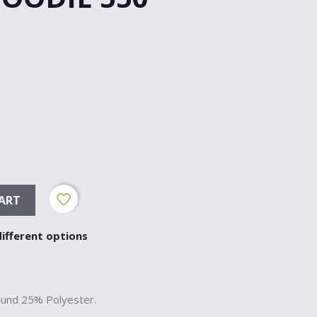
favorite_border
ART
different options
und 25% Polyester.