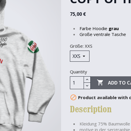
75,00 €
Farbe Hoodie
grau
Große ventrale Tasche
Größe: XXS
Quantity

ADD TO C

Product available with 
Description
Kleidung 75% Baumwolle 
motive in der serigraphie.