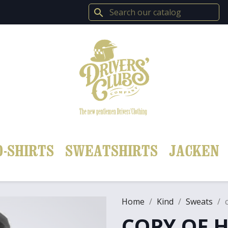
search
O-SHIRTS
SWEATSHIRTS
JACKEN
Home
Kind
Sweats
COPY OF 