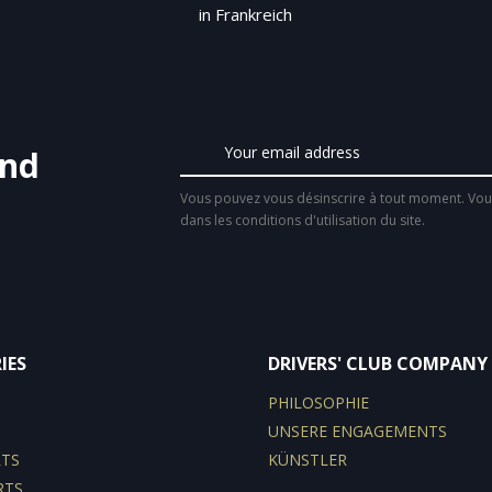
in Frankreich
and
Vous pouvez vous désinscrire à tout moment. Vous
dans les conditions d'utilisation du site.
IES
DRIVERS' CLUB COMPANY
PHILOSOPHIE
UNSERE ENGAGEMENTS
RTS
KÜNSTLER
RTS