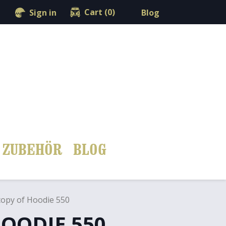
shopping_cart

Cart
(0)
Blog
Sign in
ZUBEHÖR
BLOG
copy of Hoodie 550
HOODIE 550