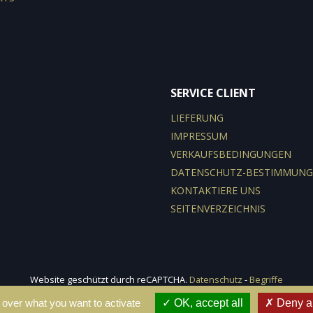
SERVICE CLIENT
LIEFERUNG
IMPRESSUM
VERKAUFSBEDINGUNGEN
DATENSCHUTZ-BESTIMMUN
KONTAKTIERE UNS
SEITENVERZEICHNIS
Website geschützt durch reCAPTCHA.
Datenschutz
-
Begriffe
© 2026 - e-declic
 over what you want to activate
OK, accept all
Deny al